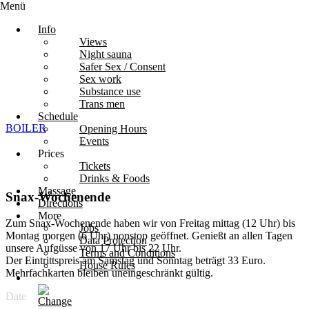
Menü
Info
Views
Night sauna
Safer Sex / Consent
Sex work
Substance use
Trans men
Schedule
BOILER
Opening Hours
Events
Prices
Tickets
Drinks & Foods
Massage
Snax-Wochenende
Directions
More
Zum Snax-Wochenende haben wir von Freitag mittag (12 Uhr) bis
Jobs
Montag morgen (6 Uhr) nonstop geöffnet. Genießt an allen Tagen
Data Protection
unsere Aufgüsse von 17 Uhr bis 22 Uhr.
Terms and Conditions
Der Eintrittspreis am Samstag und Sonntag beträgt 33 Euro.
House Rules
Mehrfachkarten bleiben uneingeschränkt gültig.
Date